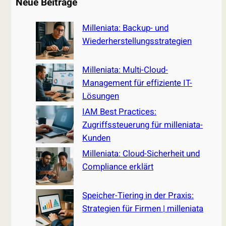
Neue Beiträge
r
c
Milleniata: Backup- und
h
Wiederherstellungsstrategien
Milleniata: Multi-Cloud-
Management für effiziente IT-
Lösungen
IAM Best Practices:
Zugriffssteuerung für milleniata-
Kunden
Milleniata: Cloud-Sicherheit und
Compliance erklärt
Speicher-Tiering in der Praxis:
Strategien für Firmen | milleniata