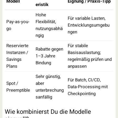
Modell
Eignung / Praxis-Tipp
eristik
Hohe
Für variable Lasten,
Pay-as-you-
Flexibilität,
Entwicklungsumgebu
go
nutzungsabhä
ngen
ngig
Reservierte
Für stabile
Rabatte gegen
Instanzen /
Basisauslastung;
1–3 Jahre
Savings
regelmäßig prüfen und
Bindung
Plans
anpassen
Sehr günstig,
Für Batch, CI/CD,
Spot /
aber
Data-Processing mit
Preemptible
unterbrechung
Checkpointing
sanfällig
Wie kombinierst Du die Modelle