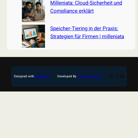
Milleniata: Cloud-Sicherheit und
Compliance erklärt
Speicher-Tiering in der Praxis:
Strategien für Firmen | milleniata
Facebook
Instagram
YouTub
Designed with
Wordpress
Developed By
Themegrove.com