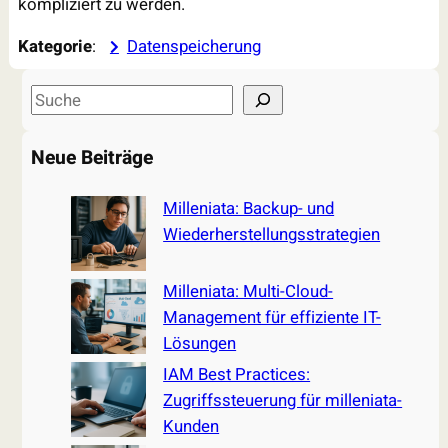
kompliziert zu werden.
Kategorie
:
Datenspeicherung
S
e
a
Neue Beiträge
r
c
Milleniata: Backup- und
h
Wiederherstellungsstrategien
Milleniata: Multi-Cloud-
Management für effiziente IT-
Lösungen
IAM Best Practices:
Zugriffssteuerung für milleniata-
Kunden