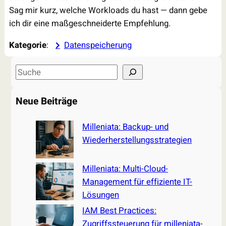
Sag mir kurz, welche Workloads du hast — dann gebe
ich dir eine maßgeschneiderte Empfehlung.
Kategorie
:
Datenspeicherung
S
e
a
Neue Beiträge
r
c
Milleniata: Backup- und
h
Wiederherstellungsstrategien
Milleniata: Multi-Cloud-
Management für effiziente IT-
Lösungen
IAM Best Practices:
Zugriffssteuerung für milleniata-