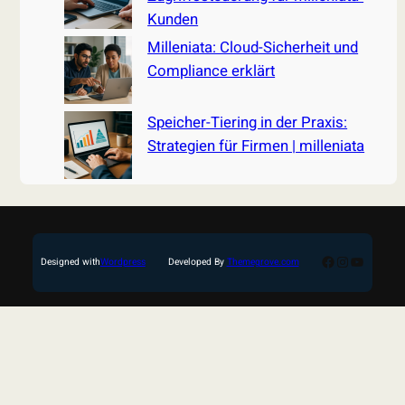
Kunden
Milleniata: Cloud-Sicherheit und
Compliance erklärt
Speicher-Tiering in der Praxis:
Strategien für Firmen | milleniata
Facebook
Instagram
YouTub
Designed with
Wordpress
Developed By
Themegrove.com