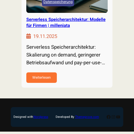
Datenspeicherung
Serverless Speicherarchitektur: Modelle
für Firmen | milleniata
19.11.2025
Serverless Speicherarchitektur:
Skalierung on demand, geringerer
Betriebsaufwand und pay-per-use-
Kosten. Jetzt praxisnahe Strategien,
Muster & Checklisten…
Weiterlesen
Facebook
Instagram
YouTub
Designed with
Wordpress
Developed By
Themegrove.com