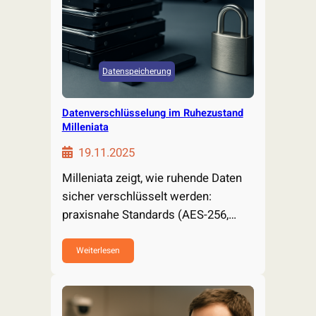
Datenspeicherung
Datenverschlüsselung im Ruhezustand
Milleniata
19.11.2025
Milleniata zeigt, wie ruhende Daten
sicher verschlüsselt werden:
praxisnahe Standards (AES-256,
XTS), Cloud- und On-Prem-
Lösungen…
Weiterlesen