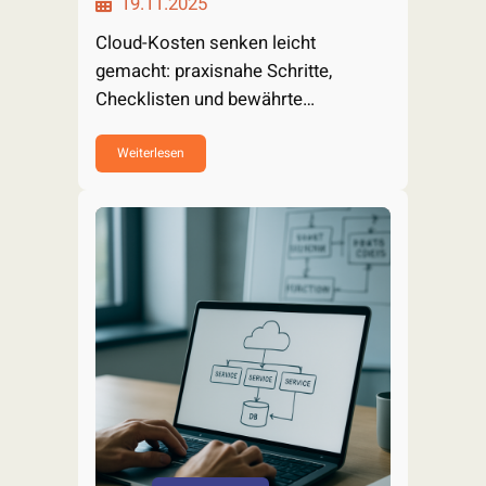
19.11.2025
Cloud-Kosten senken leicht
gemacht: praxisnahe Schritte,
Checklisten und bewährte
Playbooks zu Transparenz,
Rightsizing, FinOps und…
Weiterlesen