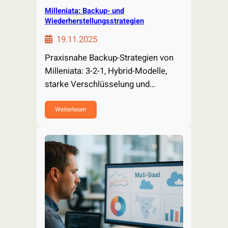
Milleniata: Backup- und
Wiederherstellungsstrategien
19.11.2025
Praxisnahe Backup-Strategien von
Milleniata: 3-2-1, Hybrid-Modelle,
starke Verschlüsselung und
regelmäßige Tests. Jetzt klicken,
Daten sicher…
Weiterlesen