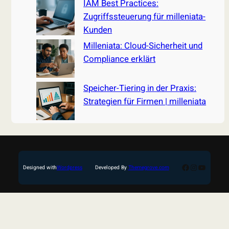
IAM Best Practices:
Zugriffssteuerung für milleniata-
Kunden
Milleniata: Cloud-Sicherheit und
Compliance erklärt
Speicher-Tiering in der Praxis:
Strategien für Firmen | milleniata
Facebook
Instagram
YouTub
Designed with
Wordpress
Developed By
Themegrove.com