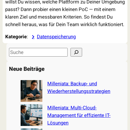
willst Du wissen, welche Plattform zu Deiner Umgebung
passt? Dann probier einen kleinen PoC — mit einem
klaren Ziel und messbaren Kriterien. So findest Du
schnell heraus, was für Dein Team wirklich funktioniert.
Kategorie
:
Datenspeicherung
S
e
a
Neue Beiträge
r
c
Milleniata: Backup- und
h
Wiederherstellungsstrategien
Milleniata: Multi-Cloud-
Management für effiziente IT-
Lösungen