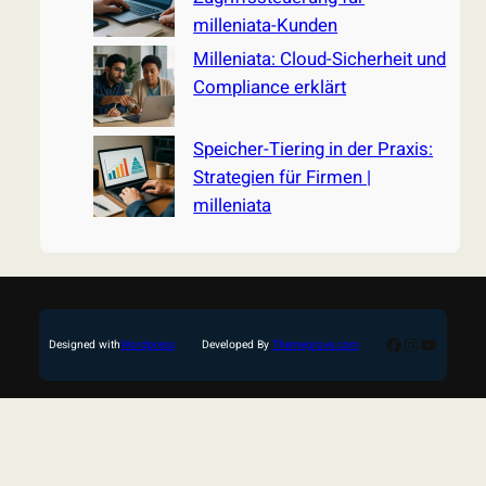
milleniata-Kunden
Milleniata: Cloud-Sicherheit und
Compliance erklärt
Speicher-Tiering in der Praxis:
Strategien für Firmen |
milleniata
Facebook
Instagram
YouTub
Designed with
Wordpress
Developed By
Themegrove.com