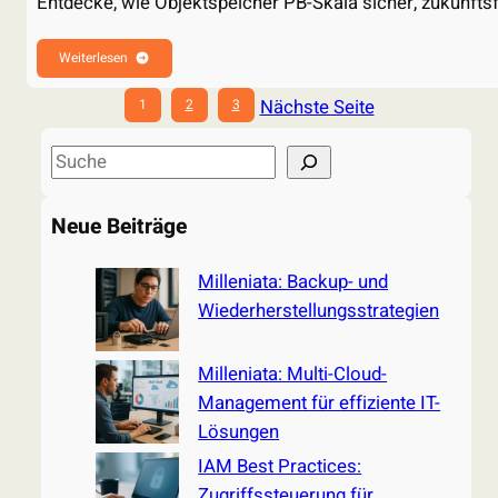
Entdecke, wie Objektspeicher PB-Skala sicher, zukunfts
Weiterlesen
Nächste Seite
1
2
3
S
e
a
Neue Beiträge
r
c
Milleniata: Backup- und
h
Wiederherstellungsstrategien
Milleniata: Multi-Cloud-
Management für effiziente IT-
Lösungen
IAM Best Practices:
Zugriffssteuerung für