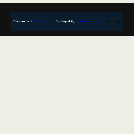
Facebook
Instagram
YouTub
Designed with
Wordpress
Developed By
Themegrove.com