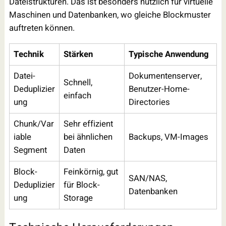
Dateistrukturen. Das ist besonders nützlich für virtuelle
Maschinen und Datenbanken, wo gleiche Blockmuster
auftreten können.
Technik
Stärken
Typische Anwendung
Datei-
Dokumentenserver,
Schnell,
Deduplizier
Benutzer-Home-
einfach
ung
Directories
Chunk/Var
Sehr effizient
iable
bei ähnlichen
Backups, VM-Images
Segment
Daten
Block-
Feinkörnig, gut
SAN/NAS,
Deduplizier
für Block-
Datenbanken
ung
Storage