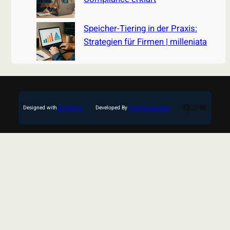
Speicher-Tiering in der Praxis:
Strategien für Firmen | milleniata
Facebook
Instagram
YouTub
Designed with
Wordpress
Developed By
Themegrove.com