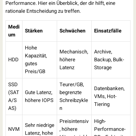
Performance. Hier ein Überblick, der dir hilft, eine
rationale Entscheidung zu treffen.
Medi
Stärken
Schwächen
Einsatzfälle
um
Hohe
Mechanisch,
Archive,
Kapazität,
HDD
höhere
Backup, Bulk-
gutes
Latenz
Storage
Preis/GB
SSD
Teurer/GB,
Datenbanken,
(SAT
Gute Latenz,
begrenzte
VMs, Hot-
A/S
höhere IOPS
Schreibzykle
Tiering
AS)
n
Preisintensiv
High-
Sehr niedrige
NVM
, höhere
Performance-
Latenz, hohe