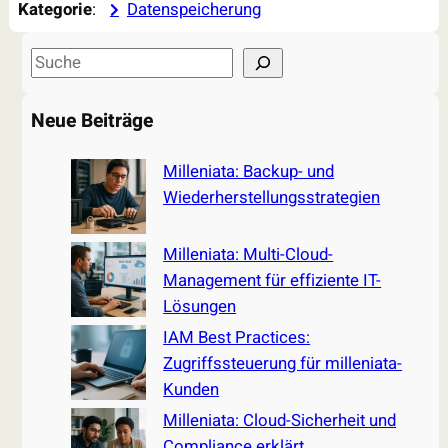
Kategorie
:
Datenspeicherung
S
e
a
Neue Beiträge
r
c
Milleniata: Backup- und
h
Wiederherstellungsstrategien
Milleniata: Multi-Cloud-
Management für effiziente IT-
Lösungen
IAM Best Practices:
Zugriffssteuerung für milleniata-
Kunden
Milleniata: Cloud-Sicherheit und
Compliance erklärt