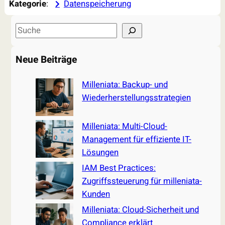
Kategorie
:
Datenspeicherung
S
e
a
Neue Beiträge
r
c
Milleniata: Backup- und
h
Wiederherstellungsstrategien
Milleniata: Multi-Cloud-
Management für effiziente IT-
Lösungen
IAM Best Practices:
Zugriffssteuerung für milleniata-
Kunden
Milleniata: Cloud-Sicherheit und
Compliance erklärt